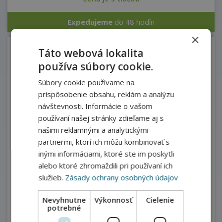
Expedujeme
do 48 hodín
×
Táto webová lokalita
Roll Up Premium
používa súbory cookie.
Súbory cookie používame na
Kvalitnejšie
prevedenie rollupu zo silnejšieho hliníka.
prispôsobenie obsahu, reklám a analýzu
Zlatá stredná cesta.
návštevnosti. Informácie o vašom
používaní našej stránky zdieľame aj s
našimi reklamnými a analytickými
partnermi, ktorí ich môžu kombinovať s
inými informáciami, ktoré ste im poskytli
alebo ktoré zhromaždili pri používaní ich
služieb.
Zásady ochrany osobných údajov
Nevyhnutne
Výkonnosť
Cielenie
potrebné