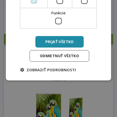
Funkcie
65 €
bez DPH
Cena je s tlačou
Expedujeme
do 48 hodín
PRIJAŤ VŠETKO
ODMIETNUŤ VŠETKO
Roll Up Exclusive
ZOBRAZIŤ PODROBNOSTI
Masívny
, stabilný a designový rollup.
Nekompromisné
riešenie.