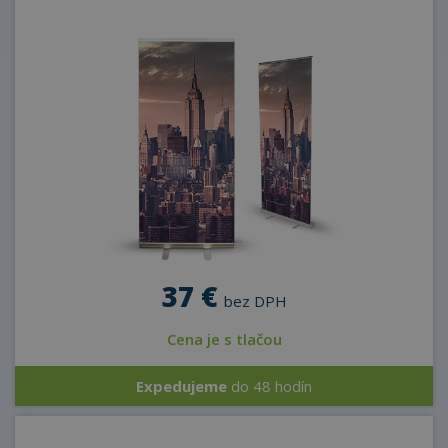
37 €
bez DPH
Cena je s tlačou
Expedujeme
do 48 hodín