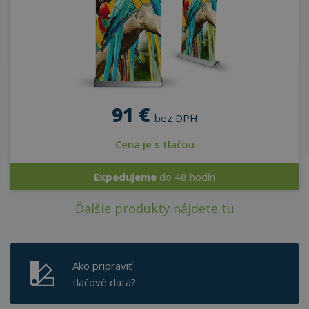
91 €
bez DPH
Cena je s tlačou
Expedujeme
do 48 hodín
Ďalšie produkty nájdete tu
Ako pripraviť
tlačové data?